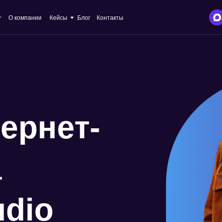
+7 
пании
Кейсы
Блог
Контакты
inf
ернет-
а
udio