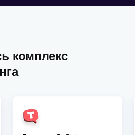
сь комплекс
нга