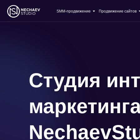
SMM-продвижение
Продвижение сайтов
О ком
Студия инт
маркетинг
NechaevSt