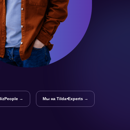
BizPeople →
Мы на Tilda⦁Experts →