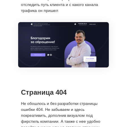
отследить путь клиента и с какого канала
трафика он пришел
+7 (921) 576-02-00
info@nechaevstudio.ru
Страница 404
Заказать звонок
Не обошлось и без разработки страницы
ошибки 404. Не забываем и здесь
покреативить, дополнив визуалом под
SMM-продвижение
фирстиль компании. А также с нее удобно
Продвижение Вконтакте