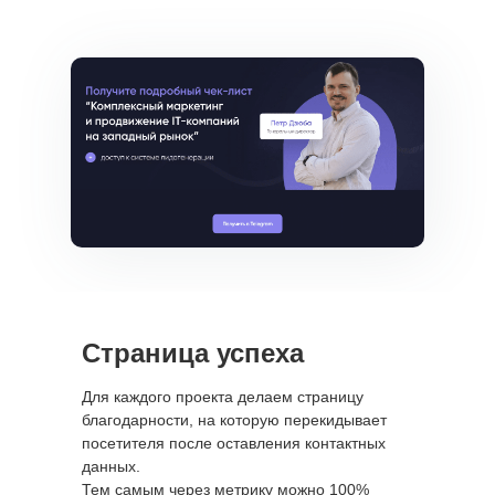
Санкт-Петербург
пр. Просвещения, 32к1
Москва
пр. Чермянский. 7
Черногория
Тиват - Порто Монтенегро
(Montenegro, Tivat - Porto
Montenegro)
Страница успеха
Для каждого проекта делаем страницу
благодарности, на которую перекидывает
посетителя после оставления контактных
данных.
Тем самым через метрику можно 100%