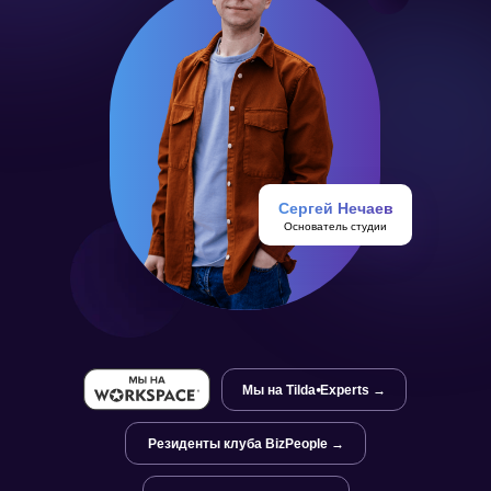
Сергей Нечаев
Основатель студии
Мы на Tilda⦁Experts →
Резиденты клуба BizPeople →