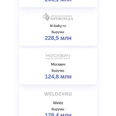
Разработка сайтов
Доп.услуги
Продвижение карт
lit-baby.ru
Съемка подкаста
Выручка:
228,5 млн
О компании
Кейсы
Вакансии
Блог
Москвич
Контакты
Выручка:
Мы на WorkSpace
124,8 млн
Яндекс.Дзен
ИП Нечаев Сергей Федорович
ИНН: 564802381092
ОГРНИП: 318565800065425
Weldz
Выручка:
Свидетельство о регистрации товарного
128,4 млн