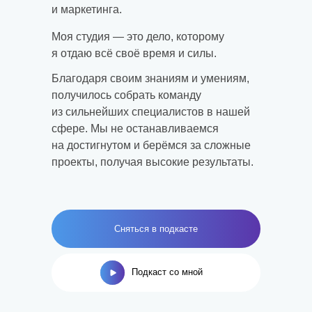
и маркетинга.
Моя студия — это дело, которому
я отдаю всё своё время и силы.
Благодаря своим знаниям и умениям,
Санкт-Петербург
пр. Просвещения, 32к1
получилось собрать команду
Москва
из сильнейших специалистов в нашей
пр. Чермянский. 7
сфере. Мы не останавливаемся
Черногория
на достигнутом и берёмся за сложные
Тиват - Порто Монтенегро
проекты, получая высокие результаты.
(Montenegro, Tivat - Porto
Montenegro)
Сняться в подкасте
Подкаст со мной