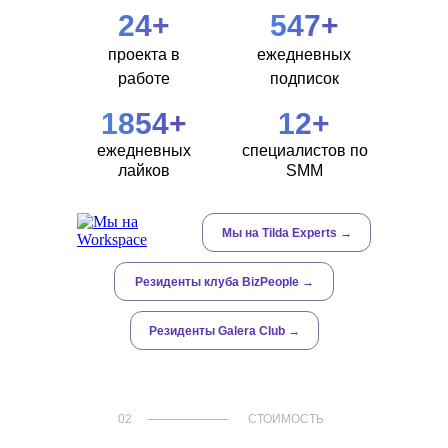
24+
547+
проекта в
ежедневных
работе
подписок
1854+
12+
ежедневных
специалистов по
лайков
SMM
Мы на Tilda Experts →
Резиденты клуба BizPeople →
Резиденты Galera Club →
02
СТОИМОСТЬ