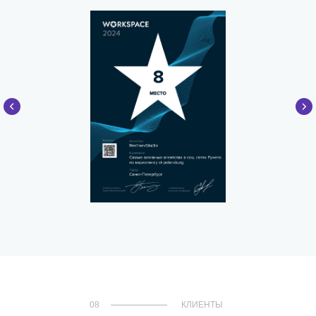
Провожу переговоры и встречи
с потенциальными и действующими
клиентами.
Занимаюсь поиском новых каналов
продаж, маркетингом внутри
компании, проработкой идей
по развитию проектов, улучшением
качества наших услуг и бизнес-
процессов.
Выстраиваю структуру работы
команды, слежу за соблюдением
дедлайнов и чётким выполнением
задач.
08
КЛИЕНТЫ