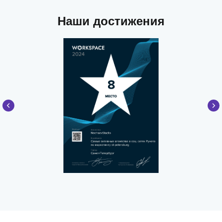
Наши достижения
Провожу переговоры и встречи
с потенциальными и действующими
клиентами.
Занимаюсь поиском новых каналов
продаж, маркетингом внутри
компании, проработкой идей
по развитию проектов, улучшением
качества наших услуг и бизнес-
процессов.
Выстраиваю структуру работы
команды, слежу за соблюдением