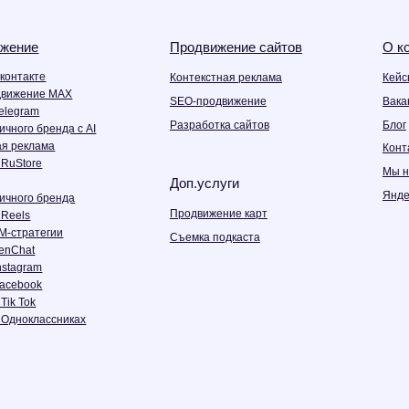
ренда
Продвижение карт
гии
Съемка подкаста
ссниках