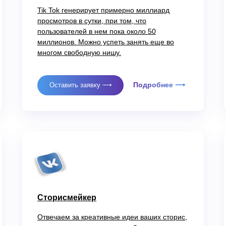
Tik Tok генерирует примерно миллиард
просмотров в сутки, при том, что
пользователей в нем пока около 50
миллионов. Можно успеть занять еще во
многом свободную нишу.
Подробнее ⟶
Оставить заявку ⟶
Сторисмейкер
Отвечаем за креативные идеи ваших сторис,