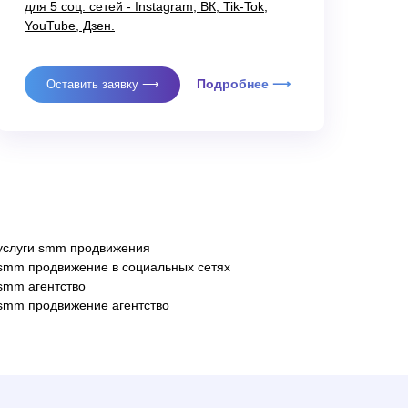
для 5 соц. сетей - Instagram, ВК, Tik-Tok,
YouTube, Дзен.
Подробнее ⟶
Оставить заявку ⟶
услуги smm продвижения
smm продвижение в социальных сетях
+7 (921) 576-02-00
smm агентство
info@nechaevstudio.ru
smm продвижение агентство
Санкт-Петербург
пр. Просвещения, 32к1
Москва
пр. Чермянский. 7