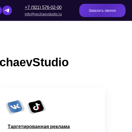
(921) 576-02-00
Заказать звонок
o@nechaevstudio.ru
chaevStudio
Таргетированная реклама