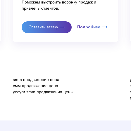
Поможем выстроить воронку продаж и
привлечь клиентов.
Подробнее ⟶
Оставить заявку ⟶
smm продвижение цена
смм продвижение цена
Продвижение сайтов
О компании
услуги smm продвижения цены
Контекстная реклама
Кейсы
 MAX
SEO-продвижение
Вакансии
Разработка сайтов
Блог
енда с AI
ма
Контакты
Мы на WorkSpace
Доп.услуги
Яндекс.Дзен