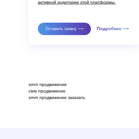
активной аудитории этой платформы.
Подробнее ⟶
Оставить заявку ⟶
smm продвижение
смм продвижение
SMM-продвижение
smm продвижение заказать
Продвижение Вконтакте
Ведение и продвижение
Продвижение Telegram
ИП Нечаев Сергей Федорович
ИНН: 564802381092
Продвижение личного бр
ОГРНИП: 318565800065425
Таргетированная рекла
Продвижение в RuStore
Свидетельство о регистрации товарного
Сторисмейкер
знака №1235355