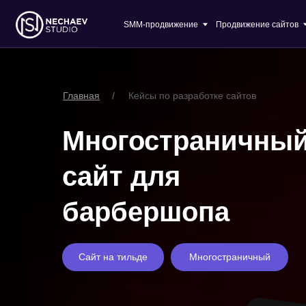
SMM-продвижение
Продвижение сайтов
О ком
Главная
/
Кейсы по разработке сайтов
Многостраничны
сайт для
барбершопа
Сайт на тильде
Многостраничный