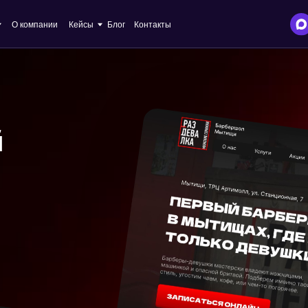
+7 
пании
Кейсы
Блог
Контакты
inf
й