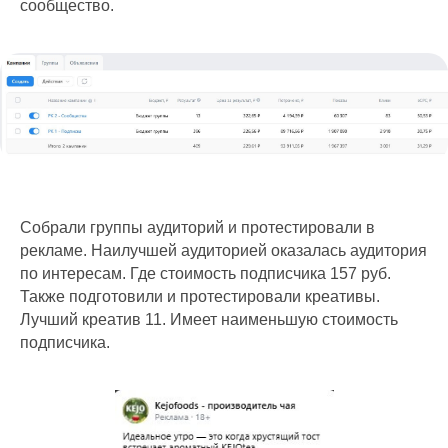
сообщество.
Доп.услуги
Продвижение карт
Съемка подкаста
О компании
Кейсы
Вакансии
Блог
Контакты
Собрали группы аудиторий и протестировали в
Мы на WorkSpace
рекламе. Наилучшей аудиторией оказалась аудитория
Яндекс.Дзен
по интересам. Где стоимость подписчика 157 руб.
Также подготовили и протестировали креативы.
ИП Нечаев Сергей Федорович
ИНН: 564802381092
Лучший креатив 11. Имеет наименьшую стоимость
ОГРНИП: 318565800065425
подписчика.
Свидетельство о регистрации товарного
знака №1235355
© 2017 - 2026 NechaevStudio