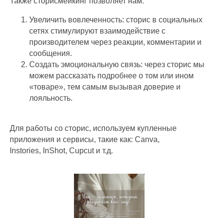
Также сторисмейкинг позволяет нам:
Увеличить вовлеченность: сторис в социальных
сетях стимулируют взаимодействие с
производителем через реакции, комментарии и
сообщения.
Создать эмоциональную связь: через сторис мы
можем рассказать подробнее о том или ином
«товаре», тем самым вызывая доверие и
лояльность.
+7 (921) 576-02-00
Для работы со сторис, используем купленные
info@nechaevstudio.ru
приложения и сервисы, такие как: Canva,
Instories, InShot, Cupcut и т.д.
Заказать звонок
SMM-продвижение
Продвижение Вконтакте
Ведение и продвижение MAX
Продвижение Telegram