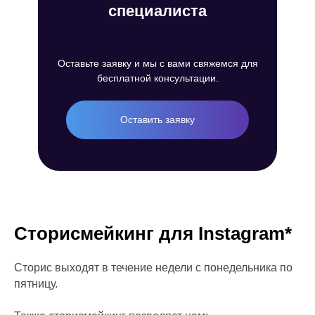
специалиста
Санкт-Петербург
пр. Просвещения, 32к1
Оставьте заявку и мы с вами свяжемся для
Москва
бесплатной консультации.
пр. Чермянский. 7
Черногория
Тиват - Порто Монтенегро
Оставить заявку
(Montenegro, Tivat - Porto
Montenegro)
Сторисмейкинг для Instagram*
Сторис выходят в течение недели с понедельника по
пятницу.