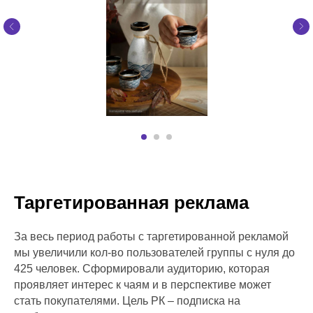
Продвижение личного бренда с AI
Таргетированная реклама
Продвижение в RuStore
Сторисмейкер
Продвижение личного бренда
Продвижение в Reels
Разработка SMM-стратегии
Продвижение TenChat
Продвижение Instagram
Продвижение Facebook
Продвижение в Tik Tok
Продвижение в Одноклассниках
Таргетированная реклама
Продвижение сайтов
За весь период работы с таргетированной рекламой
мы увеличили кол-во пользователей группы с нуля до
Контекстная реклама
425 человек. Сформировали аудиторию, которая
SEO-продвижение
проявляет интерес к чаям и в перспективе может
Разработка сайтов
стать покупателями. Цель РК – подписка на