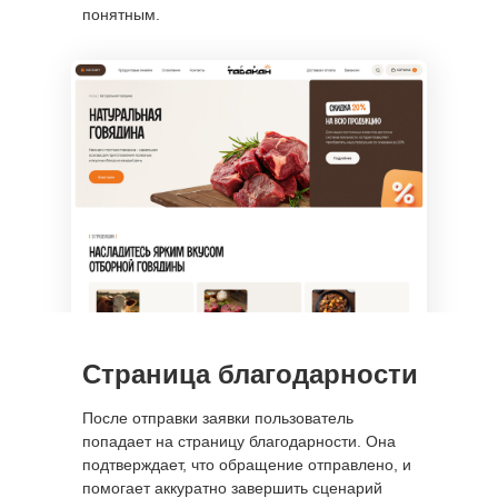
понятным.
Санкт-Петербург
пр. Просвещения, 32к1
Москва
пр. Чермянский. 7
Черногория
Тиват - Порто Монтенегро
(Montenegro, Tivat - Porto
Montenegro)
Страница благодарности
После отправки заявки пользователь
попадает на страницу благодарности. Она
подтверждает, что обращение отправлено, и
помогает аккуратно завершить сценарий