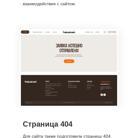
взаимодействия с сайтом.
+7 (921) 576-02-00
info@nechaevstudio.ru
Страница 404
Заказать звонок
Для сайта также подготовили страницу 404.