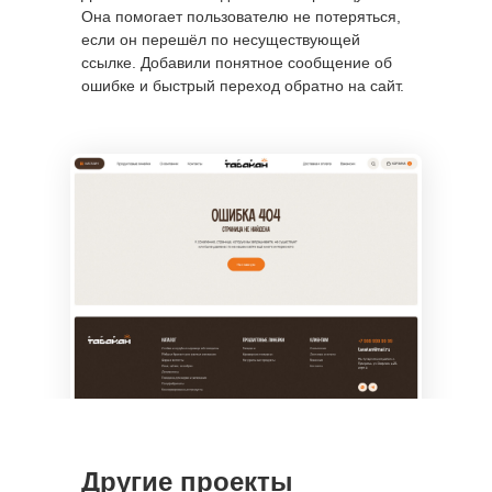
Она помогает пользователю не потеряться,
SMM-продвижение
если он перешёл по несуществующей
Продвижение Вконтакте
ссылке. Добавили понятное сообщение об
Ведение и продвижение MAX
ошибке и быстрый переход обратно на сайт.
Продвижение Telegram
Продвижение личного бренда с AI
Таргетированная реклама
Продвижение в RuStore
Сторисмейкер
Продвижение личного бренда
Продвижение в Reels
Разработка SMM-стратегии
Продвижение TenChat
Продвижение Instagram
Продвижение Facebook
Продвижение в Tik Tok
Продвижение в Одноклассниках
Продвижение сайтов
Другие проекты
Контекстная реклама