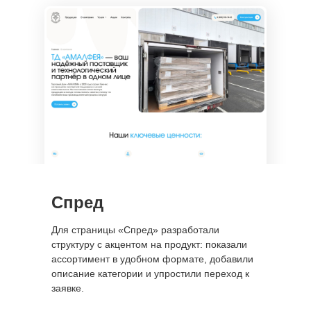
Санкт-Петербург
пр. Просвещения, 32к1
Москва
пр. Чермянский. 7
Черногория
Тиват - Порто Монтенегро
(Montenegro, Tivat - Porto
Montenegro)
Спред
Для страницы «Спред» разработали
структуру с акцентом на продукт: показали
ассортимент в удобном формате, добавили
описание категории и упростили переход к
заявке.