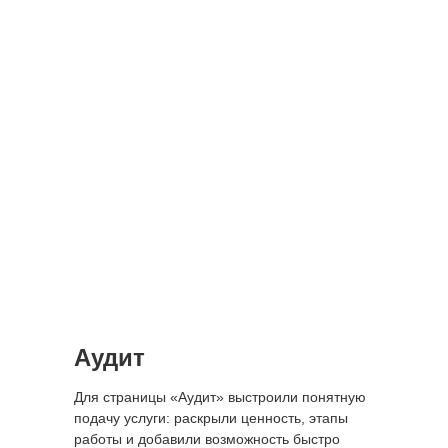
+7 (921) 576-02-00
info@nechaevstudio.ru
Аудит
Заказать звонок
Для страницы «Аудит» выстроили понятную
подачу услуги: раскрыли ценность, этапы
SMM-продвижение
работы и добавили возможность быстро