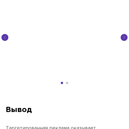
Санкт-Петербург
пр. Просвещения, 32к1
Москва
пр. Чермянский. 7
Черногория
Тиват - Порто Монтенегро
Вывод
(Montenegro, Tivat - Porto
Montenegro)
Таргетированная реклама оказывает