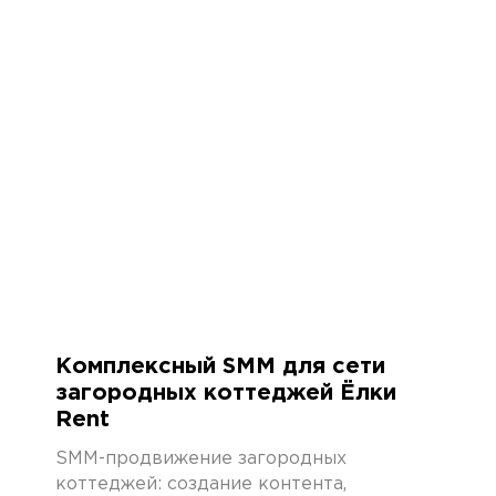
Продвижение сайтов
Контекстная реклама
SEO-продвижение
Разработка сайтов
Доп.услуги
Продвижение карт
Съемка подкаста
О компании
Комплексный SMM для сети
Кейсы
загородных коттеджей Ёлки
Вакансии
Rent
Блог
SMM-продвижение загородных
Контакты
коттеджей: создание контента,
Мы на WorkSpace