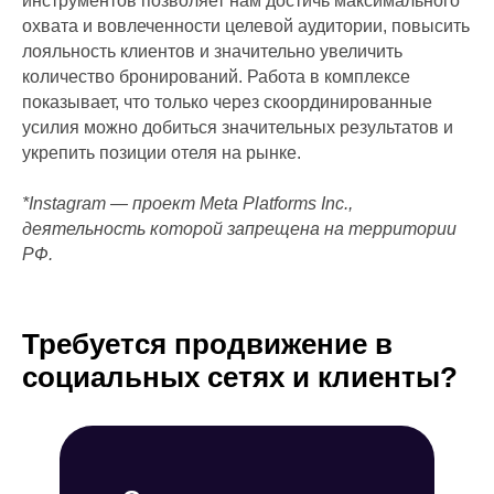
инструментов позволяет нам достичь максимального
Продвижение Вконтакте
Ведение и продвижение MAX
охвата и вовлеченности целевой аудитории, повысить
Продвижение Telegram
лояльность клиентов и значительно увеличить
Продвижение личного бренда с AI
Таргетированная реклама
количество бронирований. Работа в комплексе
Продвижение в RuStore
показывает, что только через скоординированные
Сторисмейкер
усилия можно добиться значительных результатов и
Продвижение личного бренда
Продвижение в Reels
укрепить позиции отеля на рынке.
Разработка SMM-стратегии
Продвижение TenChat
Продвижение Instagram
*Instagram — проект Meta Platforms Inc.,
Продвижение Facebook
деятельность которой запрещена на территории
Продвижение в Tik Tok
РФ.
Продвижение в Одноклассниках
Требуется продвижение в
социальных сетях и клиенты?
Продвижение сайтов
Контекстная реклама
SEO-продвижение
Разработка сайтов