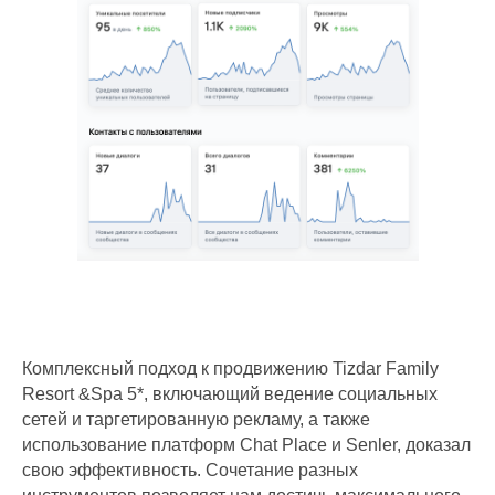
+7 (921) 576-02-00
info@nechaevstudio.ru
Комплексный подход к продвижению Tizdar Family
Resort &Spa 5*, включающий ведение социальных
Заказать звонок
сетей и таргетированную рекламу, а также
использование платформ Chat Place и Senler, доказал
SMM-продвижение
свою эффективность. Сочетание разных