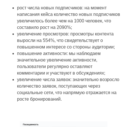
рост числа новых подписчиков: на момент
написания кейса количество новых подписчиков
увеличилось более чем на 1000 человек, что
Санкт-Петербург
составило рост на 2090%;
пр. Просвещения, 32к1
увеличение просмотров: просмотры контента
Москва
выросли на 554%, что свидетельствует о
пр. Чермянский. 7
повышенном интересе со стороны аудитории;
Черногория
повышение активности: мы наблюдаем
Тиват - Порто Монтенегро
значительное увеличение активности,
(Montenegro, Tivat - Porto
Montenegro)
пользователи регулярно оставляют
комментарии и участвуют в обсуждениях;
увеличение числа заявок: значительно возросло
количество заявок, поступающих через
социальные сети, что напрямую отражается на
росте бронирований.