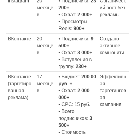
Instagram
20
• Подписчики:
23
Органическ
месяце
200+
ий рост без
в
• Охват:
2 000+
рекламы
• Просмотры
Reels:
900+
ВКонтакте
20
• Подписчики:
9
Создано
месяце
500+
активное
в
• Охват:
3 000+
комьюнити
• Вступления в
группу:
230+
ВКонтакте
17
• Бюджет:
200 00
Эффективн
(таргетиро
месяце
руб. +
ая
ванная
в
• Охват:
2 000
таргетингов
реклама)
000+
ая
• CPC: 15 руб.
кампания
• Всего
подписчиков:
3
500+
• Стоимость