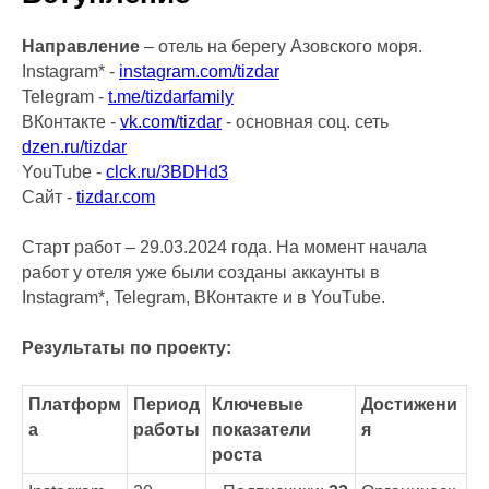
Направление
– отель на берегу Азовского моря.
Instagram* -
instagram.com/tizdar
Telegram -
t.me/tizdarfamily
ВКонтакте -
vk.com/tizdar
- основная соц. сеть
dzen.ru/tizdar
YouTube -
clck.ru/3BDHd3
Сайт -
tizdar.com
Старт работ – 29.03.2024 года. На момент начала
работ у отеля уже были созданы аккаунты в
Instagram*, Telegram, ВКонтакте и в YouTube.
Результаты по проекту:
Платформ
Период
Ключевые
Достижени
а
работы
показатели
я
роста