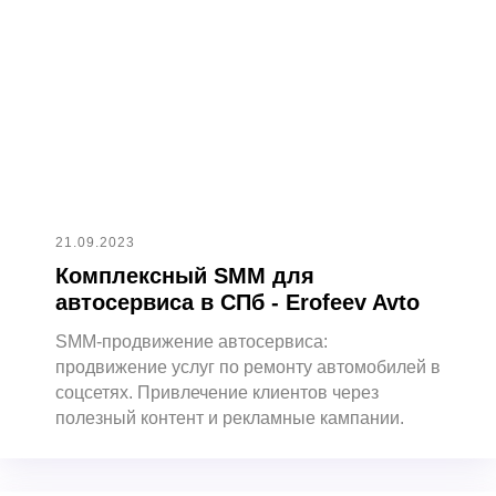
SMM-продвижение
Продвижение Вконтакте
Ведение и продвижение MAX
Продвижение Telegram
Продвижение личного бренда с AI
Таргетированная реклама
Продвижение в RuStore
Сторисмейкер
Продвижение личного бренда
Продвижение в Reels
Разработка SMM-стратегии
Продвижение TenChat
Продвижение Instagram
21.09.2023
Продвижение Facebook
Комплексный SMM для
Продвижение в Tik Tok
Продвижение в Одноклассниках
автосервиса в СПб - Erofeev Avto
SMM-продвижение автосервиса:
продвижение услуг по ремонту автомобилей в
соцсетях. Привлечение клиентов через
полезный контент и рекламные кампании.
Продвижение сайтов
Контекстная реклама