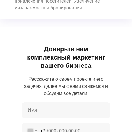
привлечения посетителей. Увеличение
Свидетельство о регистрации товарного
знака №1235355
узнаваемости и бронирований.
© 2017 - 2026 NechaevStudio
Политика конфиденциальности
Доверьте нам
комплексный маркетинг
вашего бизнеса
Расскажите о своем проекте и его
задачах, далее мы с вами свяжемся и
обсудим все детали.
+7