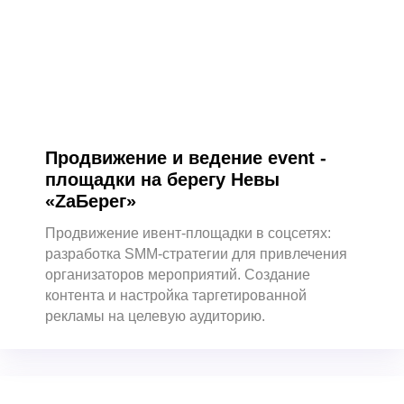
Продвижение карт
Съемка подкаста
О компании
Кейсы
Вакансии
Блог
Продвижение и ведение event -
Контакты
площадки на берегу Невы
Мы на WorkSpace
«ZaБерег»
Яндекс.Дзен
Продвижение ивент-площадки в соцсетях:
разработка SMM-стратегии для привлечения
ИП Нечаев Сергей Федорович
ИНН: 564802381092
организаторов мероприятий. Создание
ОГРНИП: 318565800065425
контента и настройка таргетированной
рекламы на целевую аудиторию.
Свидетельство о регистрации товарного
знака №1235355
© 2017 - 2026 NechaevStudio
Политика конфиденциальности