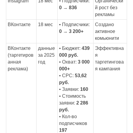
Instagram
18 мес
• Подписчики:
Органически
0 → 836
й рост без
рекламы
ВКонтакте
18 мес
• Подписчики:
Создано
0 → 3 200+
активное
комьюнити
ВКонтакте
данные
• Бюджет:
439
Эффективна
(таргетиров
за 2025
000 руб.
я
анная
год
• Охват:
3 000
таргетингова
реклама)
000+
я кампания
• CPC:
53,62
руб.
• Заявки:
160
• Стоимость
заявки:
2 286
руб.
• Кол-во
подписчиков
197