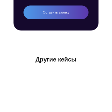
Оставить заявку
+7 (921) 576-02-00
Другие кейсы
info@nechaevstudio.ru
Заказать звонок
SMM-продвижение
Продвижение Вконтакте
Ведение и продвижение MAX
Продвижение Telegram
Продвижение личного бренда с AI