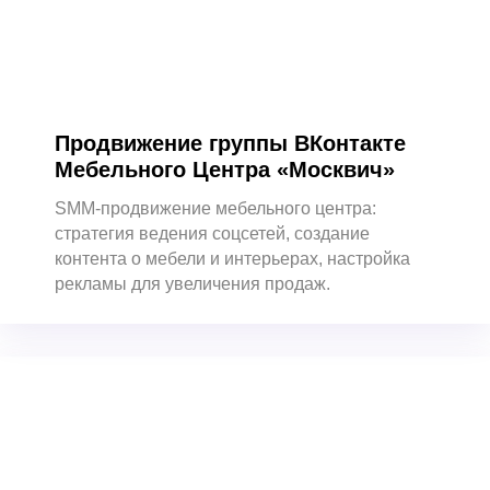
Таргетированная реклама
Продвижение в RuStore
Сторисмейкер
Продвижение личного бренда
Продвижение в Reels
Разработка SMM-стратегии
Продвижение TenChat
Продвижение группы ВКонтакте
Продвижение Instagram
Продвижение Facebook
Мебельного Центра «Москвич»
Продвижение в Tik Tok
Продвижение в Одноклассниках
SMM-продвижение мебельного центра:
стратегия ведения соцсетей, создание
контента о мебели и интерьерах, настройка
рекламы для увеличения продаж.
Продвижение сайтов
Контекстная реклама
SEO-продвижение
Разработка сайтов
Доп.услуги