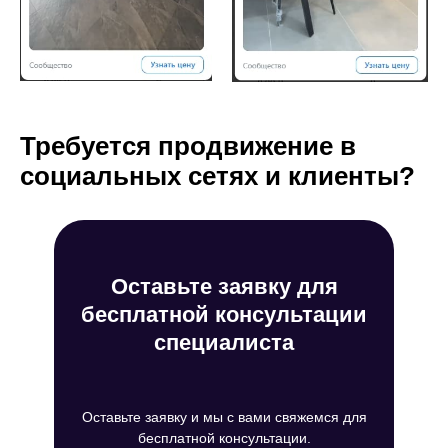
Санкт-Петербург
пр. Просвещения, 32к1
Москва
пр. Чермянский. 7
Черногория
Требуется продвижение в
Тиват - Порто Монтенегро
(Montenegro, Tivat - Porto
социальных сетях и клиенты?
Montenegro)
Оставьте заявку для
бесплатной консультации
специалиста
Оставьте заявку и мы с вами свяжемся для
бесплатной консультации.