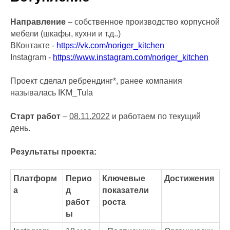
Направление
– собственное производство корпусной
мебели (шкафы, кухни и т.д..)
ВКонтакте -
https://vk.com/noriger_kitchen
Instagram -
https://www.instagram.com/noriger_kitchen
Проект сделал ребрендинг*, ранее компания
называлась IKM_Tula
Старт работ
–
08.11.2022
и работаем по текущий
день.
Результаты проекта:
Платформ
Перио
Ключевые
Достижения
а
д
показатели
работ
роста
ы