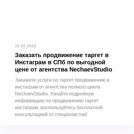
Продвижение Telegram
Продвижение личного бренда с AI
Таргетированная реклама
Продвижение в RuStore
Сторисмейкер
Продвижение личного бренда
Продвижение в Reels
Разработка SMM-стратегии
Продвижение TenChat
Продвижение Instagram
22.02.2025
Продвижение Facebook
Заказать продвижение таргет в
Продвижение в Tik Tok
Продвижение в Одноклассниках
Инстаграм в СПб по выгодной
цене от агентства NechaevStudio
Закажите услуги по таргет продвижению в
инстаграм от агентства полного цикла
NechaevStudio. Узнайте подробную
информацию по продвижению таргет
Продвижение сайтов
инстаграм, воспользуйтесь бесплатной
Контекстная реклама
консультацией от специалистов!
SEO-продвижение
Разработка сайтов