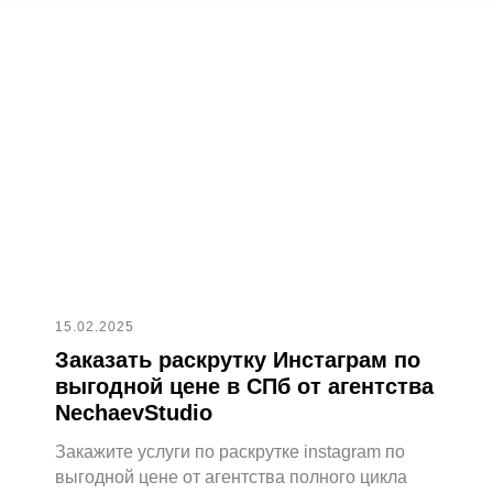
Доп.услуги
Продвижение карт
Съемка подкаста
О компании
Кейсы
Вакансии
Блог
Контакты
Мы на WorkSpace
Яндекс.Дзен
15.02.2025
ИП Нечаев Сергей Федорович
ИНН: 564802381092
Заказать раскрутку Инстаграм по
ОГРНИП: 318565800065425
выгодной цене в СПб от агентства
NechaevStudio
Свидетельство о регистрации товарного
знака №1235355
Закажите услуги по раскрутке instagram по
выгодной цене от агентства полного цикла
© 2017 - 2026 NechaevStudio